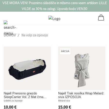
VSE MORA VEN! Praznimo skladišče in nižamo ceno vsem artiklom LILLE
VILDE za 30% na zalogi. Uporabi kodo VEN30
DOMOV
Na voljo za izposojo
AKCIJA
Najell Prenosno gnezdo
Najell Trak nosilka Wrap Melanž
SleepCarrier Vol. 2 Mat črna
siva IZPOSOJA
IZPOSOJA
Izdelek za izposojo
Melanž siva
10,00 €
15,00 €