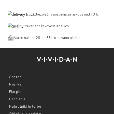
Brezplačna poštnina za nakupe nad 70 €
Preverjena kakovost izdelkov
Varen nakup 128-bit SSL kriptirano plačilo
Gnezda
Nosilke
Eko plenice
Hranjenje
Nahrbtniki in torbe
Oblačila in dodatki