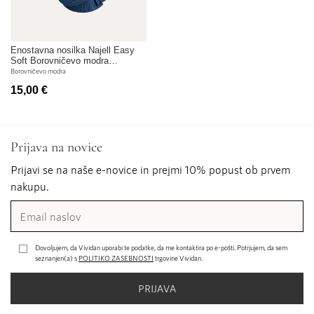
Enostavna nosilka Najell Easy
Soft Borovničevo modra
IZPOSOJA
Borovničevo modra
15,00 €
Prijava na novice
Prijavi se na naše e-novice in prejmi 10% popust ob prvem
nakupu.
Dovoljujem, da Vividan uporabi te podatke, da me kontaktira po e-pošti. Potrjujem, da sem
seznanjen(a) s
POLITIKO ZASEBNOSTI
trgovine Vividan.
PRIJAVA