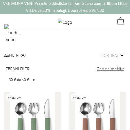
VSE MORA VEN! Praznimo skladišče in nižamo ceno vsem artiklom LILLE
VILDE za 30% na zalogi. Uporabi kodo VEN30
FILTRIRAJ
SORTIRAJ
IZBRANI FILTRI
Odstrani vse filtre
30 € do 50 €
PREMIUM
PREMIUM