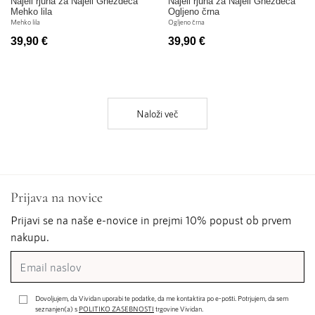
Najell rjuha za Najell Gnezdeca
Najell rjuha za Najell Gnezdeca
Mehko lila
Ogljeno črna
Mehko lila
Ogljeno črna
39,90 €
39,90 €
Naloži več
Prijava na novice
Prijavi se na naše e-novice in prejmi 10% popust ob prvem
nakupu.
Dovoljujem, da Vividan uporabi te podatke, da me kontaktira po e-pošti. Potrjujem, da sem
seznanjen(a) s
POLITIKO ZASEBNOSTI
trgovine Vividan.