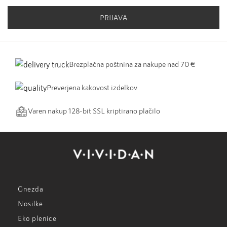
PRIJAVA
Brezplačna poštnina za nakupe nad 70 €
Preverjena kakovost izdelkov
Varen nakup 128-bit SSL kriptirano plačilo
Gnezda
Nosilke
Eko plenice