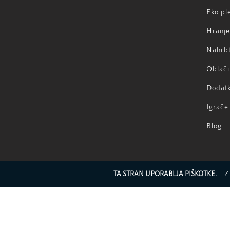
Eko pl
Hranje
Nahrbt
Oblači
Dodatk
Igrače
Blog
hello@
TA STRAN UPORABLJA PIŠKOTKE.
Z 
(+386