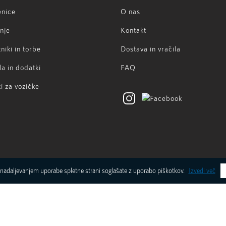
enice
O nas
nje
Kontakt
niki in torbe
Dostava in vračila
la in dodatki
FAQ
i za vozičke
vividan.si
nadaljevanjem uporabe spletne strani soglašate z uporabo piškotkov.
Izvedi več
) 40 659 203
Razvoj rešitve
bplanet d.o.o.