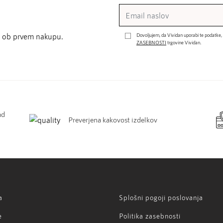
st ob prvem nakupu.
Dovoljujem, da Vividan uporabi te podatke,
ZASEBNOSTI
trgovine Vividan.
ad
Preverjena kakovost izdelkov
a
Splošni pogoji poslovanja
e
Politika zasebnosti