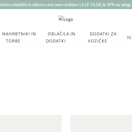
imo skladišče in nižamo ceno vsem artiklom LILLE VILDE za 30% na zalogi
NAHRBTNIKI IN
OBLAČILA IN
DODATKI ZA
I
TORBE
DODATKI
VOZIČKE