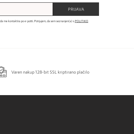
PRIJAVA
 da me kontaktira po e-pošti. Potrjujem, da sem seznanjen(a) s
POLITIKO
Varen nakup 128-bit SSL kriptirano plačilo