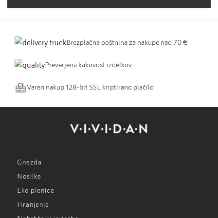
Brezplačna poštnina za nakupe nad 70 €
Preverjena kakovost izdelkov
Varen nakup 128-bit SSL kriptirano plačilo
Gnezda
Nosilke
Eko plenice
Hranjenje