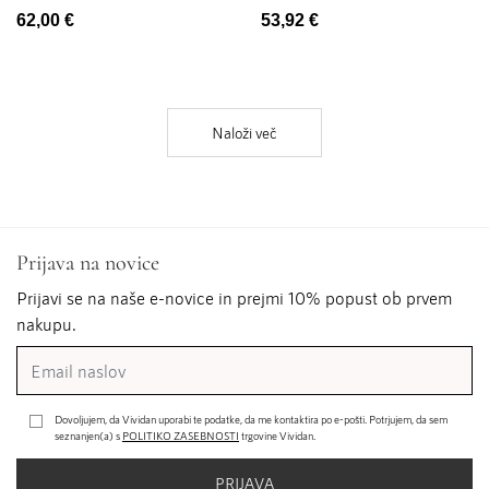
62,00 €
53,92 €
Naloži več
Prijava na novice
Prijavi se na naše e-novice in prejmi 10% popust ob prvem
nakupu.
Dovoljujem, da Vividan uporabi te podatke, da me kontaktira po e-pošti. Potrjujem, da sem
seznanjen(a) s
POLITIKO ZASEBNOSTI
trgovine Vividan.
PRIJAVA