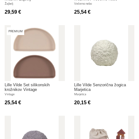
Žajbelj
Večerno nebo
29,59 €
25,54 €
PREMIUM
Lille Vilde Set silikonskih
Lille Vilde Senzorična žogica
krožnikov Vintage
Marjetica
Vintage
Marjetica
25,54 €
20,15 €