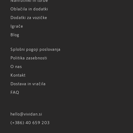
Nahrbtniki in torbe
Oblačila in dodatki
Dodatki za vozičke
Igrače
Blog
Splošni pogoji poslovanja
Politika zasebnosti
O nas
Kontakt
Dostava in vračila
FAQ
hello@vividan.si
(+386) 40 659 203