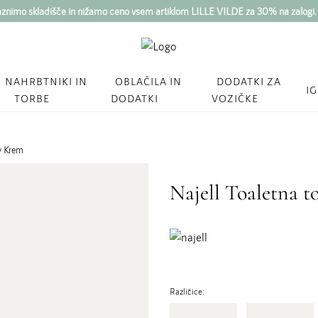
imo skladišče in nižamo ceno vsem artiklom LILLE VILDE za 30% na zalogi
NAHRBTNIKI IN
OBLAČILA IN
DODATKI ZA
I
TORBE
DODATKI
VOZIČKE
dy Krem
Najell Toaletna 
Različice: