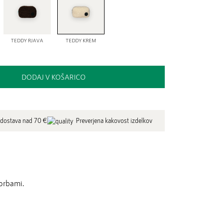
TEDDY RJAVA
TEDDY KREM
DODAJ V KOŠARICO
 dostava nad 70 €
Preverjena kakovost izdelkov
torbami.