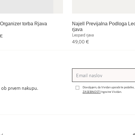
 Organizer torba Rjava
Najell Previjalna Podloga Le
rjava
Leopard rjava
 €
49,00 €
st ob prvem nakupu.
Dovoljujem, da Vividan uporabi te podatke,
ZASEBNOSTI
trgovine Vividan.