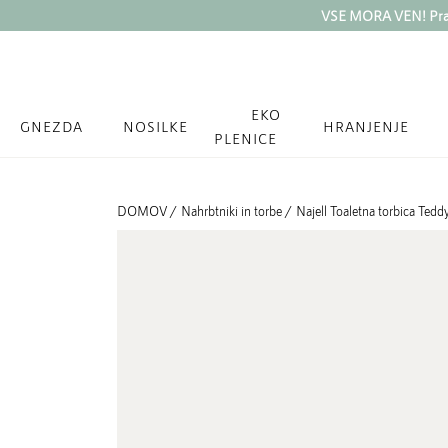
VSE MORA VEN! Prazn
EKO
GNEZDA
NOSILKE
HRANJENJE
PLENICE
DOMOV /
Nahrbtniki in torbe /
Najell Toaletna torbica Ted