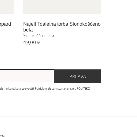
opard
Najell Toaletna torba Slonokoščeno
bela
Slonokoščeno bela
49,00 €
PRIJAVA
 da me kontaktira po e-pošti. Potrjujem, da sem seznanjen(a) s
POLITIKO