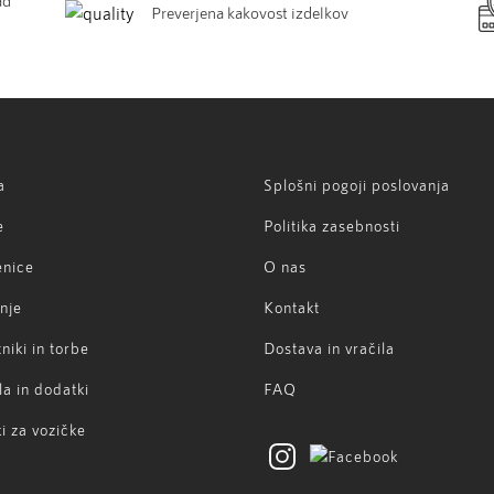
ad
Preverjena kakovost izdelkov
a
Splošni pogoji poslovanja
e
Politika zasebnosti
enice
O nas
nje
Kontakt
niki in torbe
Dostava in vračila
la in dodatki
FAQ
i za vozičke