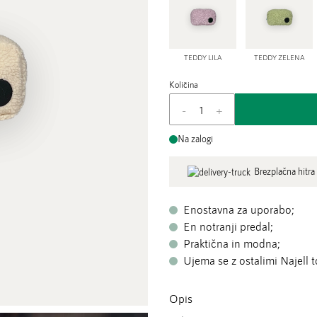
TEDDY LILA
TEDDY ZELENA
Količina
-
+
Na zalogi
Brezplačna hitra
Enostavna za uporabo;
En notranji predal;
Praktična in modna;
Ujema se z ostalimi Najell 
Opis