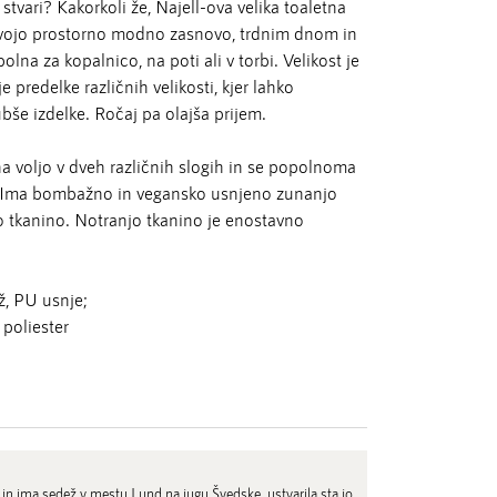
 stvari? Kakorkoli že, Najell-ova velika toaletna
 svojo prostorno modno zasnovo, trdnim dnom in
olna za kopalnico, na poti ali v torbi. Velikost je
e predelke različnih velikosti, kjer lahko
bše izdelke. Ročaj pa olajša prijem.
na voljo v dveh različnih slogih in se popolnoma
o. Ima bombažno in vegansko usnjeno zunanjo
jo tkanino. Notranjo tkanino je enostavno
, PU usnje;
poliester
in ima sedež v mestu Lund na jugu Švedske, ustvarila sta jo