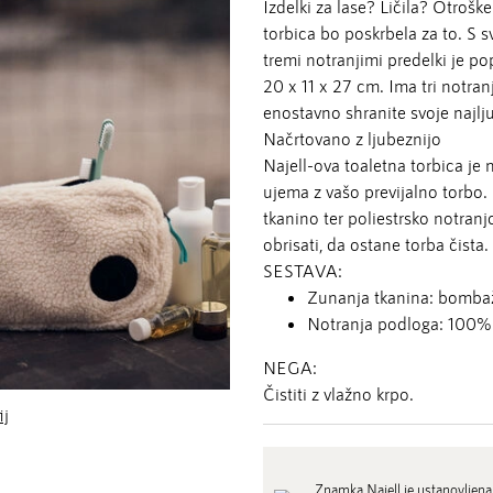
Izdelki za lase? Ličila? Otroške
torbica bo poskrbela za to. S
tremi notranjimi predelki je pop
20 x 11 x 27 cm. Ima tri notranj
enostavno shranite svoje najlju
Načrtovano z ljubeznijo
Najell-ova toaletna torbica je 
ujema z vašo previjalno torb
tkanino ter poliestrsko notran
obrisati, da ostane torba čista.
SESTAVA:
Zunanja tkanina: bombaž
Notranja podloga: 100% 
NEGA:
Čistiti z vlažno krpo.
ij
Znamka Najell je ustanovljena 