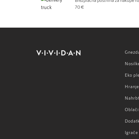
Brezplačna poštnina za nakupe n
70 €
Gnezd
Nosilk
Eko pl
Hranje
Nahrbt
Oblači
Dodatk
Igrače