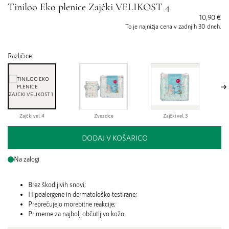
Tiniloo Eko plenice Zajčki VELIKOST 4
10,90 €
To je najnižja cena v zadnjih 30 dneh.
Različice:
Zajčki vel. 4
Zvezdice
Zajčki vel. 3
DODAJ V KOŠARICO
Na zalogi
Brez škodljivih snovi;
Hipoalergene in dermatološko testirane;
Preprečujejo morebitne reakcije;
Primerne za najbolj občutljivo kožo.