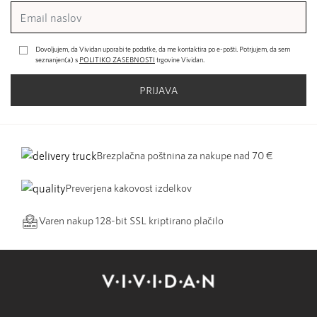
Dovoljujem, da Vividan uporabi te podatke, da me kontaktira po e-pošti. Potrjujem, da sem
seznanjen(a) s
POLITIKO ZASEBNOSTI
trgovine Vividan.
PRIJAVA
Brezplačna poštnina za nakupe nad 70 €
Preverjena kakovost izdelkov
Varen nakup 128-bit SSL kriptirano plačilo