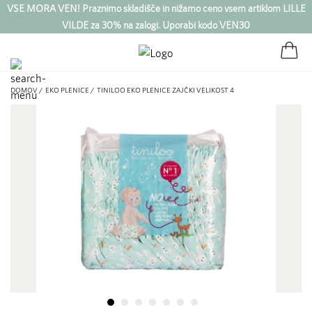
VSE MORA VEN! Praznimo skladišče in nižamo ceno vsem artiklom LILLE
VILDE za 30% na zalogi. Uporabi kodo VEN30
DOMOV /
EKO PLENICE /
TINILOO EKO PLENICE ZAJČKI VELIKOST 4