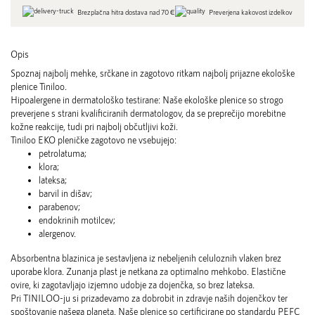
Brezplačna hitra dostava nad 70 €
Preverjena kakovost izdelkov
Opis
Spoznaj najbolj mehke, srčkane in zagotovo ritkam najbolj prijazne ekološke
plenice Tiniloo.
Hipoalergene in dermatološko testirane: Naše ekološke plenice so strogo
preverjene s strani kvalificiranih dermatologov, da se preprečijo morebitne
kožne reakcije, tudi pri najbolj občutljivi koži.
Tiniloo EKO pleničke zagotovo ne vsebujejo:
petrolatuma;
klora;
lateksa;
barvil in dišav;
parabenov;
endokrinih motilcev;
alergenov.
Absorbentna blazinica je sestavljena iz nebeljenih celuloznih vlaken brez
uporabe klora. Zunanja plast je netkana za optimalno mehkobo. Elastične
ovire, ki zagotavljajo izjemno udobje za dojenčka, so brez lateksa.
Pri TINILOO-ju si prizadevamo za dobrobit in zdravje naših dojenčkov ter
spoštovanje našega planeta. Naše plenice so certificirane po standardu PEFC