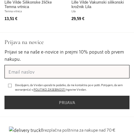
Lille Vilde Silikonske žličke
Lille Vilde Vakumski silikonski
Temna vrtnica
krožnik Lila
Temna vrtnica
Lila
13,51 €
29,59 €
Prijava na novice
Prijavi se na naše e-novice in prejmi 10% popust ob prvem
nakupu.
Dovoljujem, da Vividan uporabi te podatke, da me kontaktira po e-pošti. Potrjujem, da sem
seznanjen(a) s
POLITIKO ZASEBNOSTI
trgovine Vividan.
PRIJAVA
Brezplačna poštnina za nakupe nad 70 €