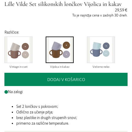
Lille Vilde Set silikonskih lončkov Vijolica in kakav
29,59 €
To je najnižja cena v zadnjih 30 dneh.
Različice:
Vintage in cvet
Vijolica in kakav
Večerno nebo
DODAJ V KOŠARICO
Na zalogi
Set 2 lončkov s pokrovom;
Odlično za učenje pitja;
brez plastike in drugih strupenih snovi;
primerno za različne temperature.