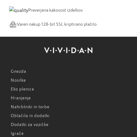
Preverjena kakovost izdelkov
Varen nakup 128-bit SSL kriptirano plačilo
Gnezda
Nosilke
Eko plenice
Hranjenje
Nahrbtniki in torbe
Oblačila in dodatki
Dodatki za vozičke
Igrače