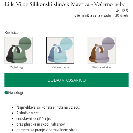
Lille Vilde Silikonski slinček Mavrica - Večerno nebo
24,19 €
To je najnižja cena v zadnjih 30 dneh.
Različice:
Žajbelj in gozd
Večerno nebo
Vijolica in kakav
DODAJ V KOŠARICO
Na zalogi
Najmehkejši silikonski slinčki na tržišču;
2 slinčka v setu;
enostavni za čiščenje;
brez plastike in škodljivih snovi;
primerni za pranje v pomivalnem stroju.