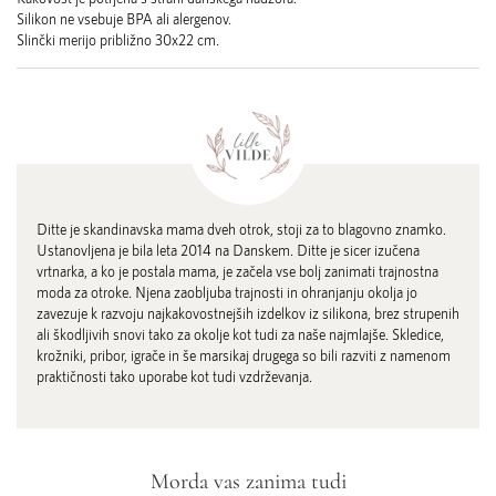
Silikon ne vsebuje BPA ali alergenov.
Slinčki merijo približno 30x22 cm.
Ditte je skandinavska mama dveh otrok, stoji za to blagovno znamko.
Ustanovljena je bila leta 2014 na Danskem. Ditte je sicer izučena
vrtnarka, a ko je postala mama, je začela vse bolj zanimati trajnostna
moda za otroke. Njena zaobljuba trajnosti in ohranjanju okolja jo
zavezuje k razvoju najkakovostnejših izdelkov iz silikona, brez strupenih
ali škodljivih snovi tako za okolje kot tudi za naše najmlajše. Skledice,
krožniki, pribor, igrače in še marsikaj drugega so bili razviti z namenom
praktičnosti tako uporabe kot tudi vzdrževanja.
Morda vas zanima tudi