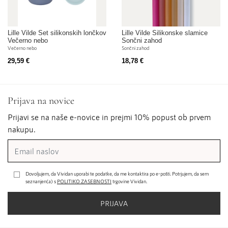
Lille Vilde Set silikonskih lončkov
Lille Vilde Silikonske slamice
Večerno nebo
Sončni zahod
Večerno nebo
Sončni zahod
29,59 €
18,78 €
Prijava na novice
Prijavi se na naše e-novice in prejmi 10% popust ob prvem
nakupu.
Dovoljujem, da Vividan uporabi te podatke, da me kontaktira po e-pošti. Potrjujem, da sem
seznanjen(a) s
POLITIKO ZASEBNOSTI
trgovine Vividan.
PRIJAVA