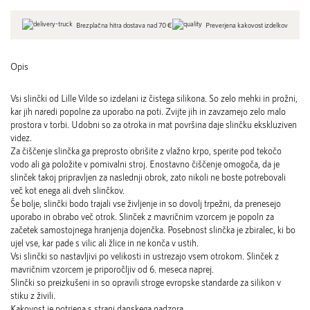
Brezplačna hitra dostava nad 70 €
Preverjena kakovost izdelkov
Opis
Vsi slinčki od Lille Vilde so izdelani iz čistega silikona. So zelo mehki in prožni,
kar jih naredi popolne za uporabo na poti. Zvijte jih in zavzamejo zelo malo
prostora v torbi. Udobni so za otroka in mat površina daje slinčku ekskluziven
videz.
Za čiščenje slinčka ga preprosto obrišite z vlažno krpo, sperite pod tekočo
vodo ali ga položite v pomivalni stroj. Enostavno čiščenje omogoča, da je
slinček takoj pripravljen za naslednji obrok, zato nikoli ne boste potrebovali
več kot enega ali dveh slinčkov.
Še bolje, slinčki bodo trajali vse življenje in so dovolj trpežni, da prenesejo
uporabo in obrabo več otrok. Slinček z mavričnim vzorcem je popoln za
začetek samostojnega hranjenja dojenčka. Posebnost slinčka je zbiralec, ki bo
ujel vse, kar pade s vilic ali žlice in ne konča v ustih.
Vsi slinčki so nastavljivi po velikosti in ustrezajo vsem otrokom. Slinček z
mavričnim vzorcem je priporočljiv od 6. meseca naprej.
Slinčki so preizkušeni in so opravili stroge evropske standarde za silikon v
stiku z živili.
Kakovost je potrjena s strani danskega nadzora.