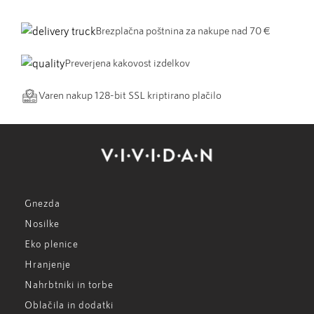
Brezplačna poštnina za nakupe nad 70 €
Preverjena kakovost izdelkov
Varen nakup 128-bit SSL kriptirano plačilo
Gnezda
Nosilke
Eko plenice
Hranjenje
Nahrbtniki in torbe
Oblačila in dodatki