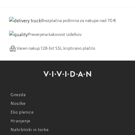
Brezplačna poštnina za nakupe nad 70 €
Preverjena kakovost izdelkov
Varen nakup 128-bit SSL kriptirano plačilo
Gnezda
Nosilke
Eko plenice
Hranjenje
Nahrbtniki in torbe