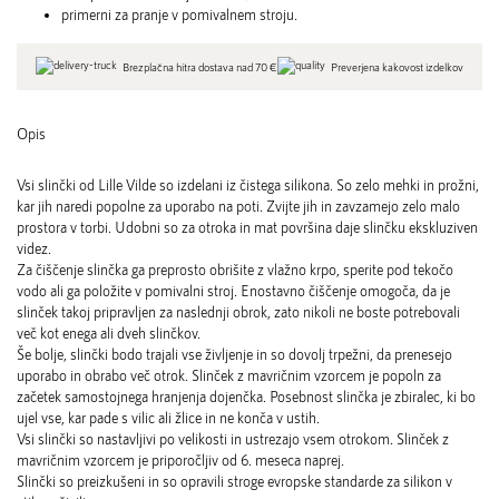
primerni za pranje v pomivalnem stroju.
Brezplačna hitra dostava nad 70 €
Preverjena kakovost izdelkov
Opis
Vsi slinčki od Lille Vilde so izdelani iz čistega silikona. So zelo mehki in prožni,
kar jih naredi popolne za uporabo na poti. Zvijte jih in zavzamejo zelo malo
prostora v torbi. Udobni so za otroka in mat površina daje slinčku ekskluziven
videz.
Za čiščenje slinčka ga preprosto obrišite z vlažno krpo, sperite pod tekočo
vodo ali ga položite v pomivalni stroj. Enostavno čiščenje omogoča, da je
slinček takoj pripravljen za naslednji obrok, zato nikoli ne boste potrebovali
več kot enega ali dveh slinčkov.
Še bolje, slinčki bodo trajali vse življenje in so dovolj trpežni, da prenesejo
uporabo in obrabo več otrok. Slinček z mavričnim vzorcem je popoln za
začetek samostojnega hranjenja dojenčka. Posebnost slinčka je zbiralec, ki bo
ujel vse, kar pade s vilic ali žlice in ne konča v ustih.
Vsi slinčki so nastavljivi po velikosti in ustrezajo vsem otrokom. Slinček z
mavričnim vzorcem je priporočljiv od 6. meseca naprej.
Slinčki so preizkušeni in so opravili stroge evropske standarde za silikon v