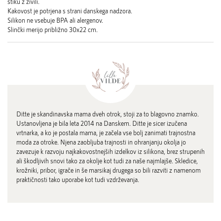
stiku z živili.
Kakovost je potrjena s strani danskega nadzora.
Silikon ne vsebuje BPA ali alergenov.
Slinčki merijo približno 30x22 cm.
Ditte je skandinavska mama dveh otrok, stoji za to blagovno znamko.
Ustanovljena je bila leta 2014 na Danskem. Ditte je sicer izučena
vrtnarka, a ko je postala mama, je začela vse bolj zanimati trajnostna
moda za otroke. Njena zaobljuba trajnosti in ohranjanju okolja jo
zavezuje k razvoju najkakovostnejših izdelkov iz silikona, brez strupenih
ali škodljivih snovi tako za okolje kot tudi za naše najmlajše. Skledice,
krožniki, pribor, igrače in še marsikaj drugega so bili razviti z namenom
praktičnosti tako uporabe kot tudi vzdrževanja.