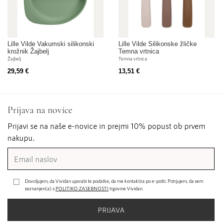
Lille Vilde Vakumski silikonski
Lille Vilde Silikonske žličke
krožnik Žajbelj
Temna vrtnica
Žajbelj
Temna vrtnica
29,59 €
13,51 €
Prijava na novice
Prijavi se na naše e-novice in prejmi 10% popust ob prvem
nakupu.
Dovoljujem, da Vividan uporabi te podatke, da me kontaktira po e-pošti. Potrjujem, da sem
seznanjen(a) s
POLITIKO ZASEBNOSTI
trgovine Vividan.
PRIJAVA