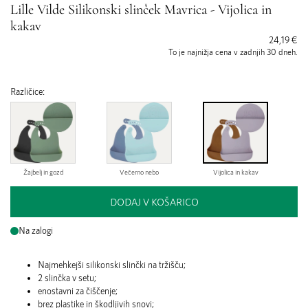
Lille Vilde Silikonski slinček Mavrica - Vijolica in
kakav
24,19 €
To je najnižja cena v zadnjih 30 dneh.
Različice:
Žajbelj in gozd
Večerno nebo
Vijolica in kakav
DODAJ V KOŠARICO
Na zalogi
Najmehkejši silikonski slinčki na tržišču;
2 slinčka v setu;
enostavni za čiščenje;
brez plastike in škodljivih snovi;